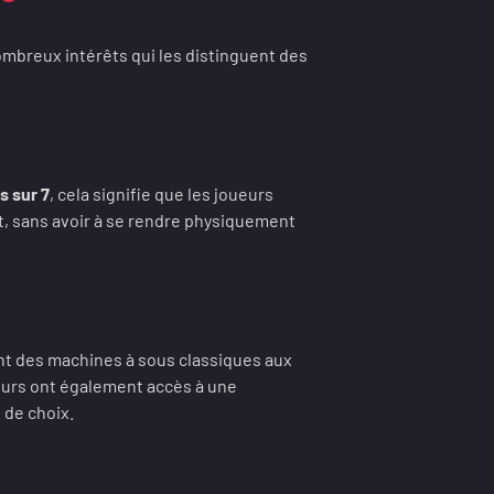
mbreux intérêts qui les distinguent des
s sur 7
, cela signifie que les joueurs
t, sans avoir à se rendre physiquement
ant des machines à sous classiques aux
eurs ont également accès à une
 de choix.