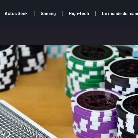
Actus Geek
Gaming
High-tech
Le monde du man