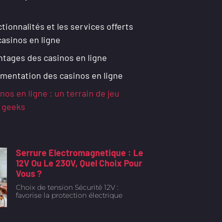
tionnalités et les services offerts
casinos en ligne
ntages des casinos en ligne
ementation des casinos en ligne
nos en ligne : un terrain de jeu
s geeks
Serrure Electromagnetique : Le
12V Ou Le 230V, Quel Choix Pour
Vous ?
Choix de tension Sécurité 12V :
favorise la protection électrique