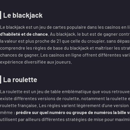
Le blackjack
Le blackjack est un jeu de cartes populaire dans les casinos en l
d’habileté et de chance
. Au blackjack, le but est de gagner con
la valeur est plus proche de 21 que celle du croupier, sans dép
comprendre les règles de base du blackjack et maîtriser les str
chances de gagner. Les casinos en ligne offrent différentes vari
expérience diversifiée aux joueurs.
La roulette
La roulette est un jeu de table emblématique que vous retrouvez
existe différentes versions de roulette, notamment la roulette 
roulette française. Les règles varient légèrement d’une version à l
même :
prédire sur quel numéro ou groupe de numéros la bille va 
utilisent par ailleurs différentes stratégies de mise pour maximis