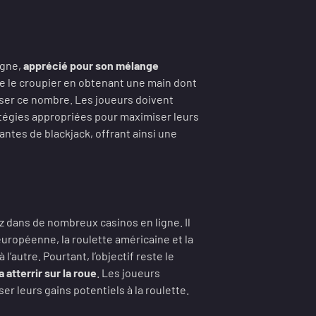
igne,
apprécié pour son mélange
tre le croupier en obtenant une main dont
asser ce nombre. Les joueurs doivent
atégies appropriées pour maximiser leurs
antes de blackjack, offrant ainsi une
 dans de nombreux casinos en ligne. Il
européenne, la roulette américaine et la
’autre. Pourtant, l’objectif reste le
atterrir sur la roue
. Les joueurs
er leurs gains potentiels à la roulette.