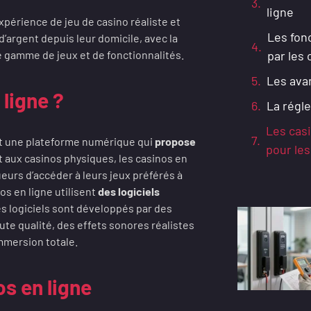
ligne
expérience de jeu de casino réaliste et
Les fonc
’argent depuis leur domicile, avec la
ge gamme de jeux et de fonctionnalités.
par les 
Les ava
ligne ?
La régl
Les casi
nt une plateforme numérique qui
propose
pour le
 aux casinos physiques, les casinos en
eurs d’accéder à leurs jeux préférés à
os en ligne utilisent
des logiciels
es logiciels sont développés par des
te qualité, des effets sonores réalistes
immersion totale.
os en ligne