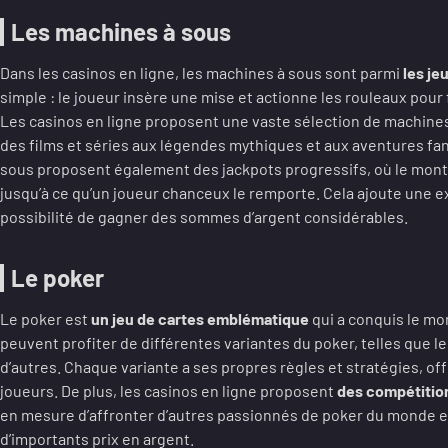
Les machines à sous
Dans les casinos en ligne, les machines à sous sont parmi
les je
simple : le joueur insère une mise et actionne les rouleaux po
Les casinos en ligne proposent une vaste sélection de machines
des films et séries aux légendes mythiques et aux aventures fa
sous proposent également des jackpots progressifs, où le mon
jusqu’à ce qu’un joueur chanceux le remporte. Cela ajoute une e
possibilité de gagner des sommes d’argent considérables.
Le poker
Le poker est
un jeu de cartes emblématique
qui a conquis le mo
peuvent profiter de différentes variantes du poker, telles que le
d’autres. Chaque variante a ses propres règles et stratégies, off
joueurs. De plus, les casinos en ligne proposent
des compétition
en mesure d’affronter d’autres passionnés de poker du monde en
d’importants prix en argent.