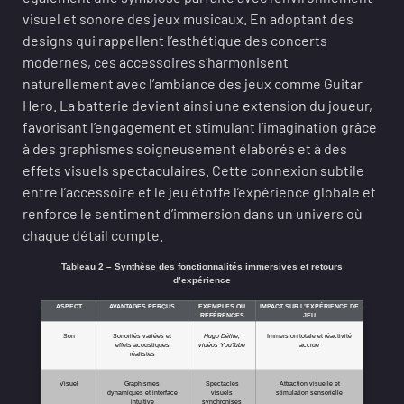
visuel et sonore des jeux musicaux. En adoptant des
designs qui rappellent l’esthétique des concerts
modernes, ces accessoires s’harmonisent
naturellement avec l’ambiance des jeux comme Guitar
Hero. La batterie devient ainsi une extension du joueur,
favorisant l’engagement et stimulant l’imagination grâce
à des graphismes soigneusement élaborés et à des
effets visuels spectaculaires. Cette connexion subtile
entre l’accessoire et le jeu étoffe l’expérience globale et
renforce le sentiment d’immersion dans un univers où
chaque détail compte.
Tableau 2 – Synthèse des fonctionnalités immersives et retours
d’expérience
ASPECT
AVANTAGES PERÇUS
EXEMPLES OU
IMPACT SUR L’EXPÉRIENCE DE
RÉFÉRENCES
JEU
Son
Sonorités variées et
Hugo Délire,
Immersion totale et réactivité
effets acoustiques
vidéos YouTube
accrue
réalistes
Visuel
Graphismes
Spectacles
Attraction visuelle et
dynamiques et interface
visuels
stimulation sensorielle
intuitive
synchronisés