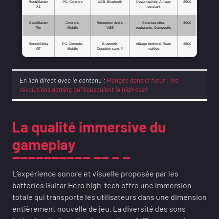
RockMaster
PC, Console
USB, Bluetooth
Peau maillée, Alliage
250€
X1
résistant
BeatBlaster
Console,
Récepteur dédié,
Structure ultra-
300€
Pro
Mobile
USB
résistante, Composite
SoundStrike
PC, Console,
Bluetooth,
Alliage renforcé, Peau
280€
GT
Mobile
Coupleur sans fil
maillée
En lien direct avec le contenu :
Plongée dans le futur : les
révolutions gaming qui bousculent la high-tech
La qualité immersive du
gameplay
L’expérience sonore et visuelle proposée par les
batteries Guitar Hero high-tech offre une immersion
totale qui transporte les utilisateurs dans une dimension
entièrement nouvelle de jeu. La diversité des sons