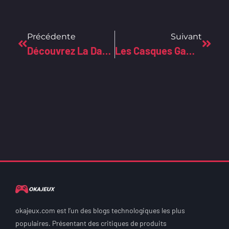
Précédente
Suivant
Découvrez La Date De Sortie Tant Attendue De La PS5 Dans L’univers High-Tech !
Les Casques Gamers Sous La Loupe : Découvrez Les Surprises De Notre Comparatif Tech
okajeux.com est l’un des blogs technologiques les plus
populaires. Présentant des critiques de produits