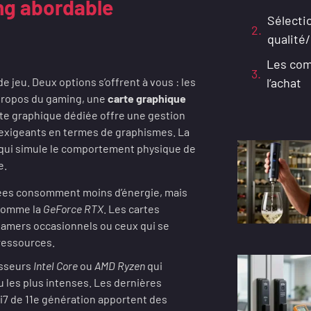
ing abordable
Sélecti
qualité/
Les comp
jeu. Deux options s’offrent à vous : les
l’achat
 propos du gaming, une
carte graphique
te graphique dédiée offre une gestion
 exigeants en termes de graphismes. La
e qui simule le comportement physique de
e.
ées consomment moins d’énergie, mais
 comme la
GeForce RTX
. Les cartes
gamers occasionnels ou ceux qui se
ressources.
esseurs
Intel Core
ou
AMD Ryzen
qui
 les plus intenses. Les dernières
i7 de 11e génération apportent des