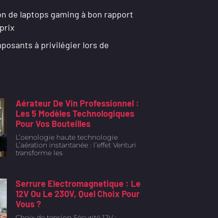
on de laptops gaming à bon rapport
prix
osants à privilégier lors de
Aérateur De Vin Professionnel :
Les 5 Modèles Technologiques
Pour Vos Bouteilles
L’oenologie haute technologie
L’aération instantanée : l’effet Venturi
transforme les
Serrure Electromagnetique : Le
12V Ou Le 230V, Quel Choix Pour
Vous ?
Choix de tension Sécurité 12V :