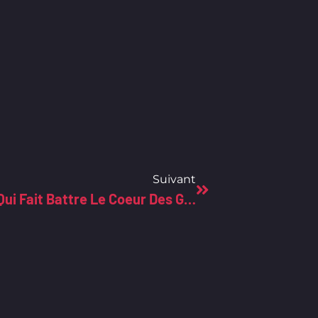
Suivant
Découvrez Le Clavier Mécanique Qui Fait Battre Le Coeur Des Geeks