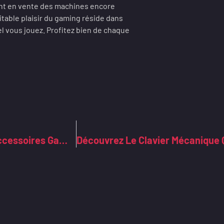
ent en vente des machines encore
itable plaisir du gaming réside dans
el vous jouez. Profitez bien de chaque
Les Indispensables High-Tech : Dénichez Les Accessoires Gamer Les Plus Innovants