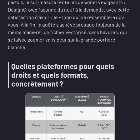
parfois, le sur-mesure tente les designers exigeants :
DesignCrowd façonne du neuf à la demande, avec cette
satisfaction d’avoir « le » logo qui ne ressemblera qu’à
vous. À la fin, la quête s’achève presque toujours de la
même manière : un fichier vectorisé, sans bavures, qui
se laisse zoomer sans peur sur la grande portière
blanche.
Quelles plateformes pour quels
droits et quels formats,
concrètement ?
SOURCE
LIBERTÉ
CONFORMITÉ
FORMAT
D’UTILISATION
LÉGALE
VECTORIEL
DISPONIBLE
Adobe Stock
Licence
Oui
Oui (SVG,
payante
EPS)
Freepik
Licence gratuite
Variable
Oui (AI, EPS,
ou premium
SVG)
Wikipedia –
Libre de droits
Oui
Oui (SVG)