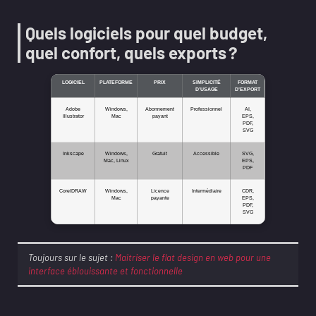
Quels logiciels pour quel budget,
quel confort, quels exports ?
LOGICIEL
PLATEFORME
PRIX
SIMPLICITÉ
FORMAT
D’USAGE
D’EXPORT
Adobe
Windows,
Abonnement
Professionnel
AI,
Illustrator
Mac
payant
EPS,
PDF,
SVG
Inkscape
Windows,
Gratuit
Accessible
SVG,
Mac, Linux
EPS,
PDF
CorelDRAW
Windows,
Licence
Intermédiaire
CDR,
Mac
payante
EPS,
PDF,
SVG
Toujours sur le sujet :
Maîtriser le flat design en web pour une
interface éblouissante et fonctionnelle