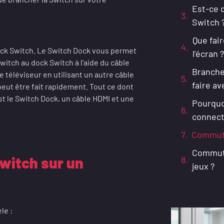
Est-ce q
Switch 
Que fair
ck Switch. Le Switch Dock vous permet
l’écran ?
itch au dock Switch à l’aide du câble
Branche
 téléviseur en utilisant un autre câble
faire av
peut être fait rapidement. Tout ce dont
t le Switch Dock, un câble HDMI et une
Pourquo
connecte
Commuta
Commutat
witch sur un
jeux ?
le :