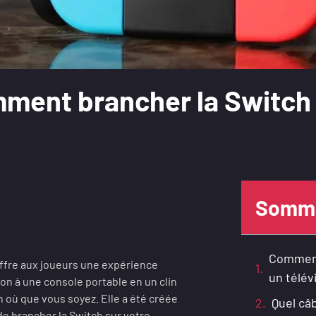
mment brancher la Switch 
Somma
Comment
offre aux joueurs une expérience
un télév
on à une console portable en un clin
ch où que vous soyez. Elle a été créée
Quel câ
 de brancher la Switch sur votre