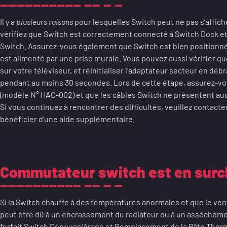
Il y a
plusieurs raisons
pour lesquelles Switch peut ne pas s’affiche
vérifiez que Switch est correctement connecté à Switch Dock et 
Switch. Assurez-vous également que Switch est bien positionn
est alimenté par une prise murale. Vous pouvez aussi vérifier q
sur votre téléviseur, et réinitialiser l’adaptateur secteur en dé
pendant au moins 30 secondes. Lors de cette étape, assurez-vous
(modèle N° HAC-002) et que les câbles Switch ne présentent auc
Si vous continuez à rencontrer des difficultés, veuillez contacte
bénéficier d’une aide supplémentaire.
Commutateur switch est en surc
Si la Switch chauffe à des températures anormales et que le vent
peut être dû à un encrassement du radiateur ou à un assèchemen
forfait Switch Dépoussiérage et Remplacement de la Pâte Thermi