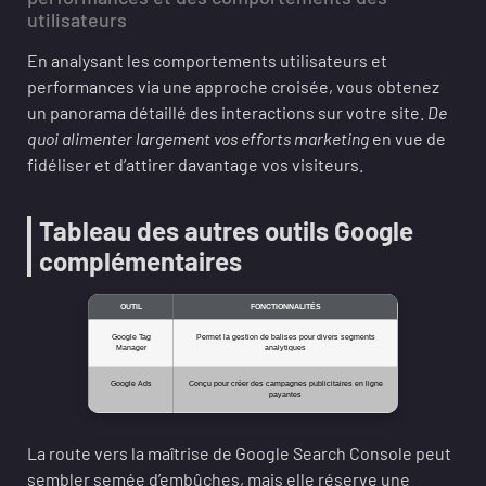
utilisateurs
En analysant les comportements utilisateurs et
performances via une approche croisée, vous obtenez
un panorama détaillé des interactions sur votre site.
De
quoi alimenter largement vos efforts marketing
en vue de
fidéliser et d’attirer davantage vos visiteurs.
Tableau des autres outils Google
complémentaires
OUTIL
FONCTIONNALITÉS
Google Tag
Permet la gestion de balises pour divers segments
Manager
analytiques
Google Ads
Conçu pour créer des campagnes publicitaires en ligne
payantes
La route vers la maîtrise de Google Search Console peut
sembler semée d’embûches, mais elle réserve une