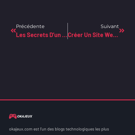
Précédente
Suivant
Les Secrets D’un Site Web En Flat Design Pour Captiver Vos Utilisateurs
Créer Un Site Web Flat Design En High-Tech Pour Marquer Par La Simplicité Percutante
okajeux.com est l’un des blogs technologiques les plus