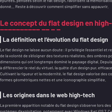
épurées, pensées selon le flat design, favorisent la mémorisation
donné… Reste à découvrir comment simplifier sans appauvrir.
Le concept du flat design en high
La définition et l’évolution du flat design
Le flat design ne laisse aucun doute : il privilégie l’essentiel et r
de la volonté de s’éloigner des textures réalistes, des ombres p
dimensions qui ont longtemps dominé le paysage digital. Depuis 
à différencier le réel du virtuel, la quête d’un design pur, efficace
Cultivant la rigueur et la modernité, le flat design valorise des 
formes géométriques nettes et une iconographie simplifiée.
Les origines dans le web high-tech
La première apparition notable du flat design s’observe lors des
systèmes d’exploitation, notamment avec Windows 8 et iOS 7. Ce