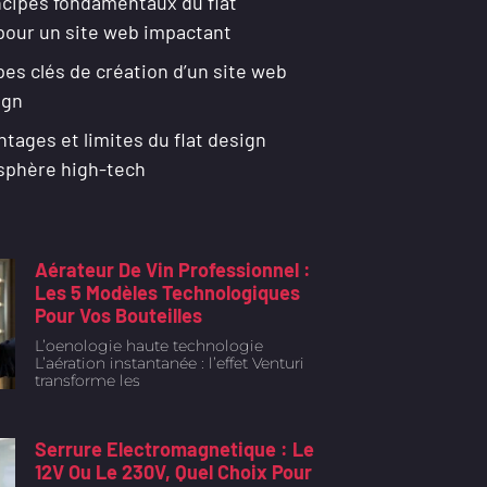
ncipes fondamentaux du flat
pour un site web impactant
es clés de création d’un site web
ign
ntages et limites du flat design
 sphère high-tech
Aérateur De Vin Professionnel :
Les 5 Modèles Technologiques
Pour Vos Bouteilles
L’oenologie haute technologie
L’aération instantanée : l’effet Venturi
transforme les
Serrure Electromagnetique : Le
12V Ou Le 230V, Quel Choix Pour