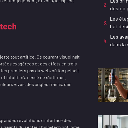
Les pri
 et l’engagement. Et voilà, le cap est
design 
Les étap
-tech
flat des
Les ava
dans la
ejette tout artifice. Ce courant visuel naît
ortées exagérées et des effets en trois
les premiers pas du web, où l’on peinait
 et intuitif n’a cessé de s’affirmer.
couleurs vives, des angles francs, des
 grandes révolutions d’interface des
s géants du secteur high-tech ont initié