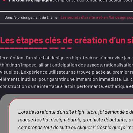
Dans le prolongement du thème :
Les secrets d’un site web en flat design pou
Les étapes clés de création d’un s
La création d’un site flat design en high-tech ne s’improvise ja
thinking s’impose, alliant anticipation des usages, rationalisati
visuelles. L’expérience utilisateur se trouve placée au premier
éléments inutiles, pour garantir une immersion immédiate. Là,
construction d’une interface à la fois performante, esthétique e
Lors de la refonte d’un site high-tech, j’ai demandé à d
maquettes flat design. Sarah, graphiste débutante, 
comprends tout de suite où cliquer !” C’est là que j’ai 