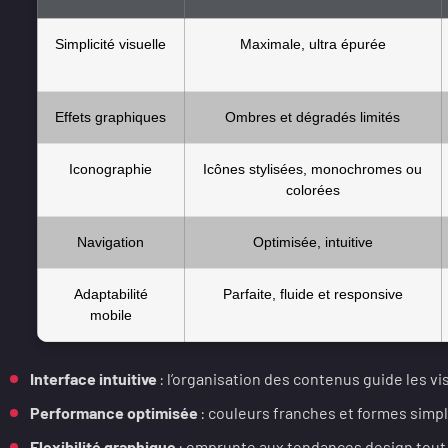
Simplicité visuelle
Maximale, ultra épurée
Effets graphiques
Ombres et dégradés limités
Iconographie
Icônes stylisées, monochromes ou
colorées
Navigation
Optimisée, intuitive
Adaptabilité
Parfaite, fluide et responsive
mobile
Interface intuitive
: l’organisation des contenus guide les vis
Performance optimisée
: couleurs franches et formes simp
Flexibilité graphique
: emprunte aux tendances design tout 