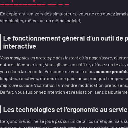
En explorant l’univers des simulateurs, vous ne retrouvez jama
semblables, même sur un même logiciel.
Le fonctionnement général d’un outil de 
interactive
Vous manipulez un prototype dès l’instant où la page s’ouvre,
ajustan
naturel déconcertant. Vous glissez un chiffre, effacez un texte, 
yeux dans la seconde. Personne ne vous freine,
aucune procédu
limpides, réactives, dotées d’une puissance presque trompeuse 
n’éprouve aucune frustration,
la moindre modification prend sens,
De fait, vous fusionnez intention et réalisation, sans balbutie
Les technologies et l’ergonomie au servic
L’ergonomie, ici, ne se joue pas sur un détail cosmétique mais su
sur mobile, ordinateur ou une tablette, sans aucune faille d’aff