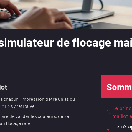
mulateur de flocage maill
Somma
lot
 chacun l’impression d’être un as du
 MP3 s’y retrouve.
Le princ
maillot 
toire de valider les couleurs, de se
un flocage raté.
Les éta