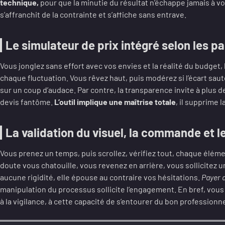
technique,
pour que la minutie du résultat n’échappe jamais à vo
s’affranchit de la contrainte et s’affiche sans entrave.
Le simulateur de prix intégré selon les p
Vous jonglez sans effort avec vos envies et la réalité du budget,
chaque fluctuation. Vous rêvez haut, puis modérez si l’écart sau
sur un coup d’audace. Par contre, la transparence invite à plus d
devis fantôme.
L’outil implique une maîtrise totale
, il supprime l
La validation du visuel, la commande et l
Vous prenez un temps, puis scrollez, vérifiez tout, chaque élémen
doute vous chatouille, vous revenez en arrière, vous sollicitez u
aucune rigidité, elle épouse au contraire vos hésitations.
Payer 
manipulation du processus sollicite l’engagement. En bref, vous
à la vigilance, à cette capacité de s’entourer du bon professionne