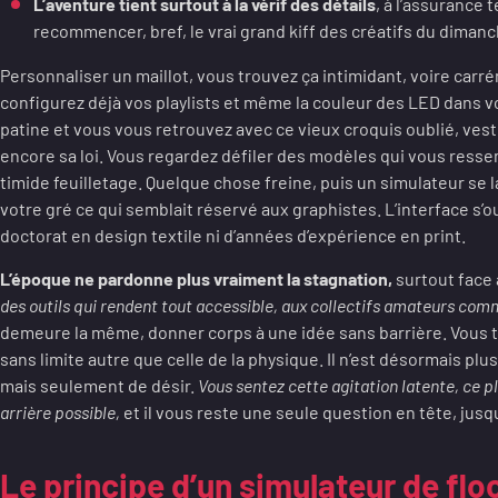
L’aventure tient surtout à la vérif des détails
, à l’assurance t
recommencer, bref, le vrai grand kiff des créatifs du dimanc
Personnaliser un maillot, vous trouvez ça intimidant, voire car
configurez déjà vos playlists et même la couleur des LED dans vo
patine et vous vous retrouvez avec ce vieux croquis oublié, vest
encore sa loi. Vous regardez défiler des modèles qui vous resse
timide feuilletage. Quelque chose freine, puis un simulateur se 
votre gré ce qui semblait réservé aux graphistes. L’interface s’o
doctorat en design textile ni d’années d’expérience en print.
L’époque ne pardonne plus vraiment la stagnation,
surtout face 
des outils qui rendent tout accessible, aux collectifs amateurs com
demeure la même, donner corps à une idée sans barrière. Vous t
sans limite autre que celle de la physique. Il n’est désormais plu
mais seulement de désir.
Vous sentez cette agitation latente, ce pl
arrière possible,
et il vous reste une seule question en tête, jusqu
Le principe d’un simulateur de flo