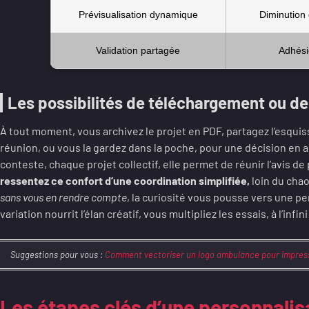
Prévisualisation dynamique
Diminution 
Validation partagée
Adhési
Les possibilités de téléchargement ou d
À tout moment, vous archivez le projet en PDF, partagez l’esqui
réunion, ou vous la gardez dans la poche, pour une décision en 
conteste, chaque projet collectif, elle permet de réunir l’avis de
ressentez ce confort d’une coordination simplifiée,
loin du cha
sans vous en rendre compte
, la curiosité vous pousse vers une 
variation nourrit l’élan créatif, vous multipliez les essais, à l’infi
Suggestions pour vous :
Comment vectoriser un logo ambulance pour impress
Les étapes clés d’une personnalisa