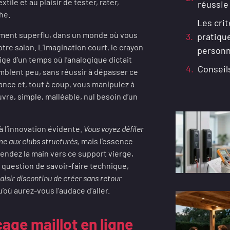
extile et au plaisir de tester, rater,
réussie
he.
Les crit
rément superflu, dans un monde où vous
pratiqu
tre salon. L’imagination court, le crayon
personn
ige d’un temps où l’analogique dictait
Conseil
mblent peu, sans réussir à dépasser ce
lance et, tout à coup, vous manipulez à
uvre, simple, malléable, nul besoin d’un
à l’innovation évidente.
Vous voyez défiler
me aux clubs structurés,
mais l’essence
endez la main vers ce support vierge,
s question de savoir-faire technique,
aisir discontinu de créer sans retour
’où aurez-vous l’audace d’aller.
cage maillot en ligne