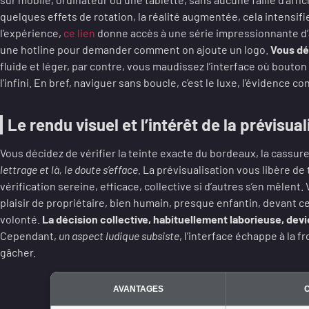
quelques effets de rotation, la réalité augmentée, cela intensifi
l’expérience,
ce lien
donne accès à une série impressionnante d’
une hotline pour demander comment on ajoute un logo.
Vous déc
fluide et léger, par contre, vous maudissez l’interface où bouto
l’infini. En bref, naviguer sans boucle, c’est le luxe, l’évidence 
Le rendu visuel et l’intérêt de la prévisua
Vous décidez de vérifier la teinte exacte du bordeaux, la cassu
lettrage et là, le doute s’efface.
La prévisualisation vous libère de
vérification sereine, efficace, collective si d’autres s’en mêlent.
plaisir de propriétaire, bien humain, presque enfantin, devant ce
volonté.
La décision collective, habituellement laborieuse, devi
Cependant,
un aspect ludique subsiste
, l’interface échappe à la 
gâcher.
AVANTAGES