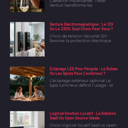
L’aération instantanée : l’effet
Venturi transforme les
Serrure Electromagnetique : Le 12V
Ou Le 230V, Quel Choix Pour Vous ?
Choix de tension Sécurité 12V :
favorise la protection électrique
Eclairage LED Pour Pergola : Le Ruban
Ou Les Spots Pour L’extérieur ?
L’éclairage extérieur optimal Le
type lumineux définit l’usage : le
Logiciel Gestion Locatif : La Solution
SaaS Ou Open Source Idéale
Choix logiciel locatif SaaS vs open