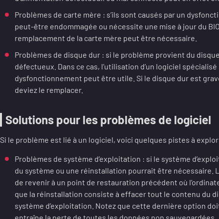
Problèmes de carte mère : s’ils sont causés par un dysfonct
peut-être endommagée ou nécessite une mise à jour du BIO.
remplacement de la carte mère peut être nécessaire.
Problèmes de disque dur : si le problème provient du disque 
défectueux. Dans ce cas, l’utilisation d’un logiciel spécialis
dysfonctionnement peut être utile. Si le disque dur est gr
deviez le remplacer.
Solutions pour les problèmes de logiciel
Si le problème est lié à un logiciel, voici quelques pistes à explor
Problèmes de système d’exploitation : si le système d’explo
du système ou une réinstallation pourrait être nécessaire.
de revenir à un point de restauration précédent où l’ordina
que la réinstallation consiste à effacer tout le contenu du di
système d’exploitation. Notez que cette dernière option doit
entraîne la perte de toutes les données non sauvegardées.