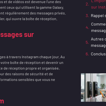
L’impor
s et de vidéos est devenue l’une des
sur Ins
nt ceux qui utilisent la gamme Galaxy.
ngent régulièrement des messages privés.
Rappel 
er, qui ouvre la boîte de réception.
Comment
message
essages sur
Autres 
messag
Conclus
es à travers Instagram chaque jour. Au
votre boîte de réception et devenir un
te de réception propre et organisée,
r des raisons de sécurité et de
nformations sensibles que vous ne
am