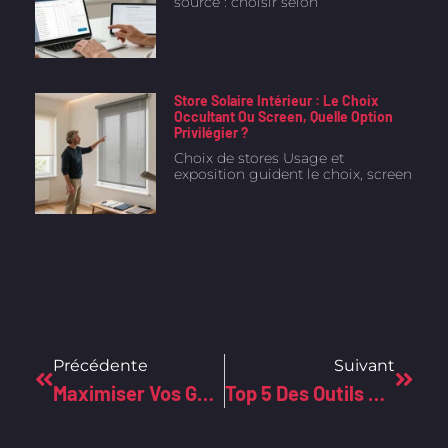
source : choisir selon
Store Solaire Intérieur : Le Choix
Occultant Ou Screen, Quelle Option
Privilégier ?
Choix de stores Usage et
exposition guident le choix, screen
Précédente
Suivant
Maximiser Vos Gains Avec La Blockchain NEO : Astuces Et Stratégies
Top 5 Des Outils High-Tech Pour Identifier N’importe Quelle Police D’écriture